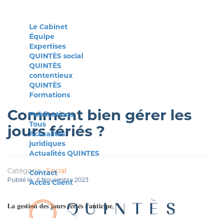
Le Cabinet
Équipe
Expertises
QUINTÈS social
QUINTÈS
contentieux
QUINTÈS
Formations
Comment bien gérer les
Publications
Tous
jours fériés ?
Actualités
juridiques
Actualités QUINTES
Catégorie :
Social
Contact
Publié le : 6 Novembre 2023
Accès Client
𝐋𝐚 𝐠𝐞𝐬𝐭𝐢𝐨𝐧 𝐝𝐞𝐬 𝐣𝐨𝐮𝐫𝐬 𝐟𝐞́𝐫𝐢𝐞́𝐬 𝐬'𝐚𝐧𝐭𝐢𝐜𝐢𝐩𝐞,